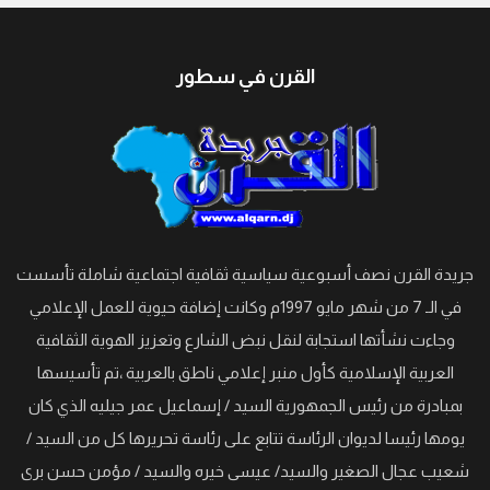
القرن في سطور
جريدة القرن نصف أسبوعية سياسية ثقافية اجتماعية شاملة تأسست
في الـ 7 من شهر مايو 1997م وكانت إضافة حيوية للعمل الإعلامي
وجاءت نشأتها استجابة لنقل نبض الشارع وتعزيز الهوية الثقافية
العربية الإسلامية كأول منبر إعلامي ناطق بالعربية ،تم تأسيسها
بمبادرة من رئيس الجمهورية السيد / إسماعيل عمر جيليه الذي كان
يومها رئيسا لديوان الرئاسة تتابع على رئاسة تحريرها كل من السيد /
شعيب عجال الصغير والسيد/ عيسى خيره والسيد / مؤمن حسن برى