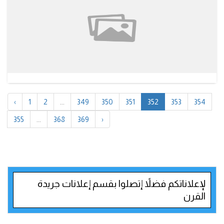
‹
1
2
...
349
350
351
352
353
354
355
...
368
369
›
لإعلاناتكم فضلاً إتصلوا بقسم إعلانات جريدة
القرن