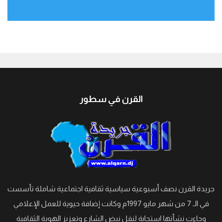
جيبوتي
القرن في سطور
جريدة القرن نصف أسبوعية سياسية ثقافية اجتماعية شاملة تأسست
في الـ 7 من شهر مايو 1997م وكانت إضافة حيوية للعمل الإعلامي
وجاءت نشأتها استجابة لنقل نبض الشارع وتعزيز الهوية الثقافية