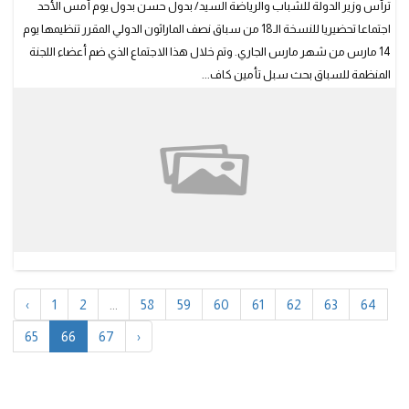
ترأس وزير الدولة للشباب والرياضة السيد/ بدول حسن بدول يوم أمس الأحد
اجتماعا تحضيريا للنسخة الـ18 من سباق نصف الماراثون الدولي المقرر تنظيمها يوم
14 مارس من شهر مارس الجاري. وتم خلال هذا الاجتماع الذي ضم أعضاء اللجنة
المنظمة للسباق بحث سبل تأمين كاف...
‹
1
2
...
58
59
60
61
62
63
64
65
66
67
›