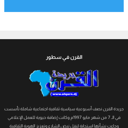
جيبوتي
القرن في سطور
جريدة القرن نصف أسبوعية سياسية ثقافية اجتماعية شاملة تأسست
في الـ 7 من شهر مايو 1997م وكانت إضافة حيوية للعمل الإعلامي
وجاءت نشأتها استجابة لنقل نبض الشارع وتعزيز الهوية الثقافية