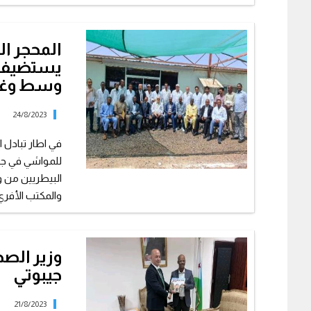
المحجر ا
يستضيف ف
وسط وغرب
24/8/2023
في اطار تبادل ا
للمواشي في جيب
البيطريين من و
والمكتب الأفري.
وزير الص
جيبوتي
21/8/2023