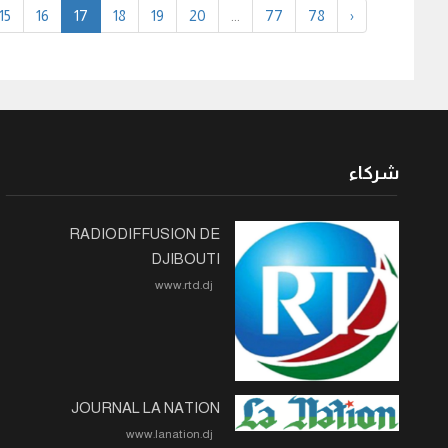
15
16
17
18
19
20
...
77
78
›
شركاء
RADIODIFFUSION DE
DJIBOUTI
www.rtd.dj
JOURNAL LA NATION
www.lanation.dj