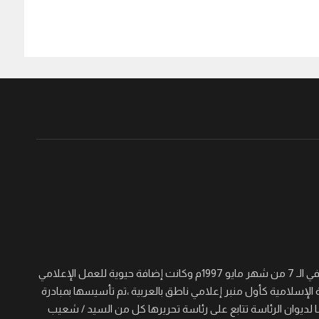
جريدة القرن نصف أسبوعية سياسية ثقافية اجتماعية شاملة تأسست في الـ 7 من شهر مايو 1997م وكانت إضافة حيوية للعمل الإعلامي
 الإسلامية كأول منبر إعلامي ناطق بالعربية ،تم تأسيسها بمبادرة
لديوان الرئاسة تتابع على رئاسة تحريرها كل من السيد / شعيب