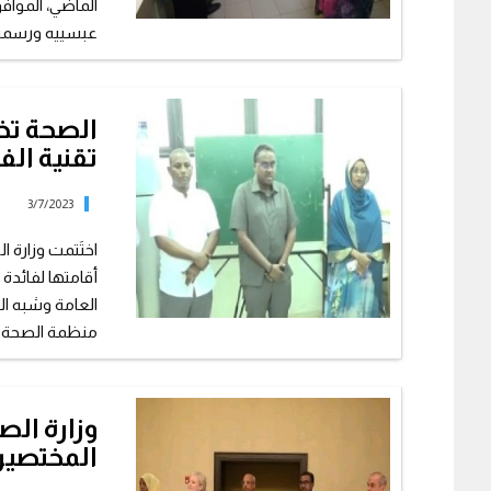
عبسييه ورسمه&ra.
الصحة تخت
تقنية ال
3/7/2023
اختَتمت وزارة 
أقامتها لفائدة
العامة وشبه ال
منظمة الصحة ال
وزارة الص
المختصين 