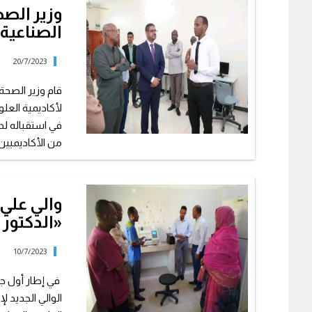
وزير الصح
الصناعية التا
20/7/2023
قام وزير الصحة ا
في استقباله لد
من الأكاديميين 
والي علي
«الدكتور
10/7/2023
في إطار أول جو
الوالي الجديد ل