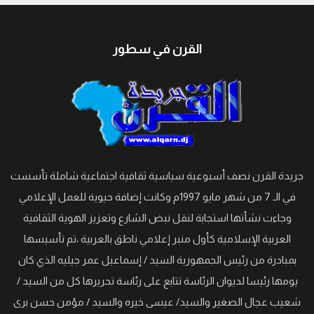
القرن في سطور
جريدة القرن نصف أسبوعية سياسية ثقافية اجتماعية شاملة تأسست
في الـ 7 من شهر مايو 1997م وكانت إضافة حيوية للعمل الإعلامي
وجاءت نشأتها استجابة لنقل نبض الشارع وتعزيز الهوية الثقافية
العربية الإسلامية كأول منبر إعلامي ناطق بالعربية ،تم تأسيسها
بمبادرة من رئيس الجمهورية السيد / إسماعيل عمر جيليه الذي كان
يومها رئيسا لديوان الرئاسة تتابع على رئاسة تحريرها كل من السيد /
شعيب عجال الصغير والسيد/ عيسى خيره والسيد / مؤمن حسن برى