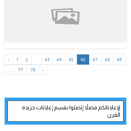
‹
1
2
...
63
64
65
66
67
68
69
...
77
78
›
لإعلاناتكم فضلاً إتصلوا بقسم إعلانات جريدة
القرن