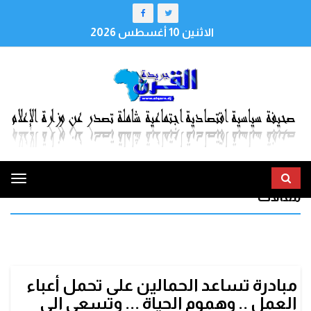
الاثنين 10 أغسطس 2026
ggle
مقالات
tion
مبادرة تساعد الحمالين على تحمل أعباء
العمل .. وهموم الحياة ... وتسعى إلى