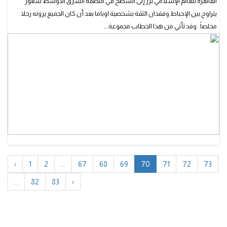
القاهرة للعالم الإسلامي برز إلى السطح في منطقة الشرق الأوسط شعور
يتراوح بين الإحباط وفقدان الثقة بشخصية اوباما بعد أن كان الجميع يرونه رجلا
مخلصاً . وقد تأتي من هذا الخطاب مجموعة...
‹
1
2
...
67
68
69
70
71
72
73
...
82
83
›