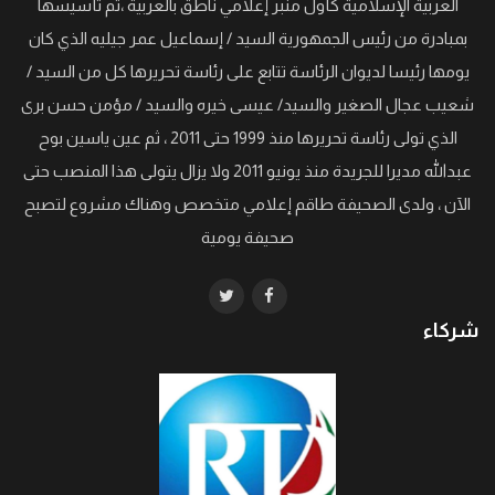
العربية الإسلامية كأول منبر إعلامي ناطق بالعربية ،تم تأسيسها
بمبادرة من رئيس الجمهورية السيد / إسماعيل عمر جيليه الذي كان
يومها رئيسا لديوان الرئاسة تتابع على رئاسة تحريرها كل من السيد /
شعيب عجال الصغير والسيد/ عيسى خيره والسيد / مؤمن حسن برى
الذي تولى رئاسة تحريرها منذ 1999 حتى 2011 ، ثم عين ياسين بوح
عبدالله مديرا للجريدة منذ يونيو 2011 ولا يزال يتولى هذا المنصب حتى
الآن ، ولدى الصحيفة طاقم إعلامي متخصص وهناك مشروع لتصبح
صحيفة يومية
شركاء