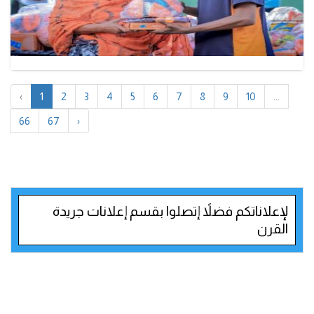
‹
1
2
3
4
5
6
7
8
9
10
...
66
67
›
لإعلاناتكم فضلاً إتصلوا بقسم إعلانات جريدة
القرن