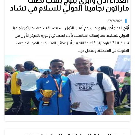
العدّاء أدن وابري يتوج بلقب نصف
ماراثون نجامينا الدولي للسلام في تشاد
27/7/2026
تُوِّج العداء أدن وابري درار، يوم أمس الأول السبت، بلقب نصف ماراثون نجامينا
الدولي للسلام، بعد إنهائه المنافسة بأداء استثنائي وفوزه بالمركز الأول في
سباق الـ 21 كيلومترا، ليؤكد مكانته بين أبرز عدائي المسافات الطويلة ونصف
الطويلة في المنطقة. وسجل در...