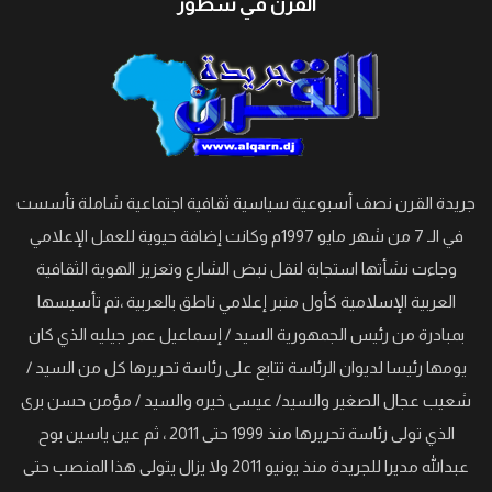
القرن في سطور
جريدة القرن نصف أسبوعية سياسية ثقافية اجتماعية شاملة تأسست
في الـ 7 من شهر مايو 1997م وكانت إضافة حيوية للعمل الإعلامي
وجاءت نشأتها استجابة لنقل نبض الشارع وتعزيز الهوية الثقافية
العربية الإسلامية كأول منبر إعلامي ناطق بالعربية ،تم تأسيسها
بمبادرة من رئيس الجمهورية السيد / إسماعيل عمر جيليه الذي كان
يومها رئيسا لديوان الرئاسة تتابع على رئاسة تحريرها كل من السيد /
شعيب عجال الصغير والسيد/ عيسى خيره والسيد / مؤمن حسن برى
الذي تولى رئاسة تحريرها منذ 1999 حتى 2011 ، ثم عين ياسين بوح
عبدالله مديرا للجريدة منذ يونيو 2011 ولا يزال يتولى هذا المنصب حتى