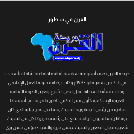
القرن في سطور
جريدة القرن نصف أسبوعية سياسية ثقافية اجتماعية شاملة تأسست
في الـ 7 من شهر مايو 1997م وكانت إضافة حيوية للعمل الإعلامي
وجاءت نشأتها استجابة لنقل نبض الشارع وتعزيز الهوية الثقافية
العربية الإسلامية كأول منبر إعلامي ناطق بالعربية ،تم تأسيسها
بمبادرة من رئيس الجمهورية السيد / إسماعيل عمر جيليه الذي كان
يومها رئيسا لديوان الرئاسة تتابع على رئاسة تحريرها كل من السيد /
شعيب عجال الصغير والسيد/ عيسى خيره والسيد / مؤمن حسن برى