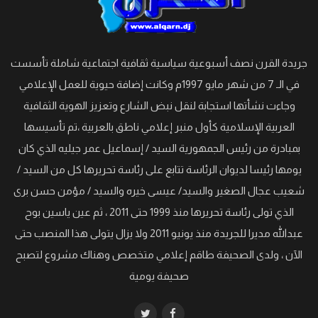
جريدة القرن نصف أسبوعية سياسية ثقافية اجتماعية شاملة تأسست
في الـ 7 من شهر مايو 1997م وكانت إضافة حيوية للعمل الإعلامي
وجاءت نشأتها استجابة لنقل نبض الشارع وتعزيز الهوية الثقافية
العربية الإسلامية كأول منبر إعلامي ناطق بالعربية ،تم تأسيسها
بمبادرة من رئيس الجمهورية السيد / إسماعيل عمر جيليه الذي كان
يومها رئيسا لديوان الرئاسة تتابع على رئاسة تحريرها كل من السيد /
شعيب عجال الصغير والسيد/ عيسى خيره والسيد / مؤمن حسن برى
الذي تولى رئاسة تحريرها منذ 1999 حتى 2011 ، ثم عين ياسين بوح
عبدالله مديرا للجريدة منذ يونيو 2011 ولا يزال يتولى هذا المنصب حتى
الآن ، ولدى الصحيفة طاقم إعلامي متخصص وهناك مشروع لتصبح
صحيفة يومية