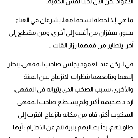
الأعواد نحن الآن لدينا نفس الكمية...
ما هي إلا لحظة انسجما معا، يشرعان في الغناء
بحبور، يقفزان من أغنية إلى أخرى، ومن مقطع إلى
آخر، يتطاير من فمهما رزاز القات ..
في الركن عند العمود يجلس صاحب المقهى، ينظر
إليهما ويتابعهما بنظرات الانزعاج ببين الفينة
والأخرى، بسبب الصخب الذي يثيرانه في المقهى،
ازداد صخبهم أكثر ولم يستطع صاحب المقهى
السكوت أكثر، قام من مكانه بانزعاج، اقترب إلى
طاولتهم، بدأ يطالبهم بنبرة تنم عن الاحترام : أيها