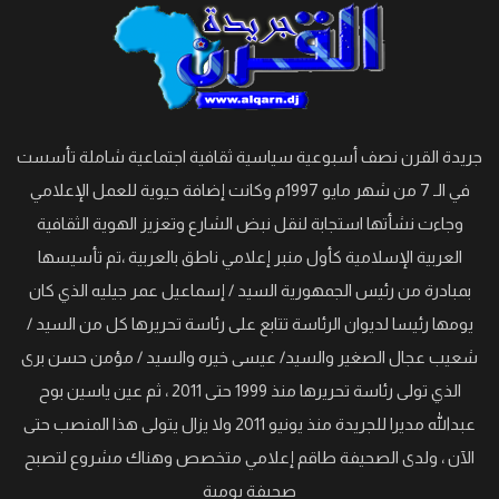
جريدة القرن نصف أسبوعية سياسية ثقافية اجتماعية شاملة تأسست
في الـ 7 من شهر مايو 1997م وكانت إضافة حيوية للعمل الإعلامي
وجاءت نشأتها استجابة لنقل نبض الشارع وتعزيز الهوية الثقافية
العربية الإسلامية كأول منبر إعلامي ناطق بالعربية ،تم تأسيسها
بمبادرة من رئيس الجمهورية السيد / إسماعيل عمر جيليه الذي كان
يومها رئيسا لديوان الرئاسة تتابع على رئاسة تحريرها كل من السيد /
شعيب عجال الصغير والسيد/ عيسى خيره والسيد / مؤمن حسن برى
الذي تولى رئاسة تحريرها منذ 1999 حتى 2011 ، ثم عين ياسين بوح
عبدالله مديرا للجريدة منذ يونيو 2011 ولا يزال يتولى هذا المنصب حتى
الآن ، ولدى الصحيفة طاقم إعلامي متخصص وهناك مشروع لتصبح
صحيفة يومية