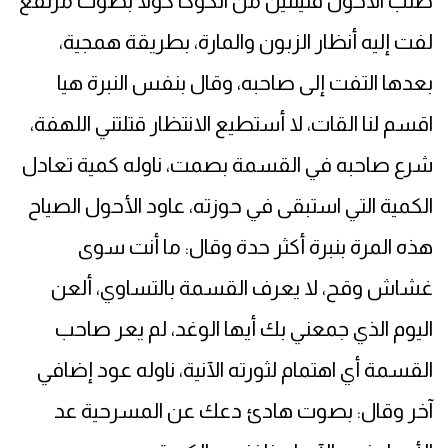
طلب الأحول قنينتين من الكوكا كولا بصوت مرتفع
لفت إليه أنظار الزبون والمارة، بطريقة همجية،
بعدها التفت إلى صاحبه، وقال بنفس النبرة هيا
اقسم لنا القات، لا أستطيع الانتظار قتلتني اللهفة،
شرع صاحبه في القسمة بصمت، ناوله كمية تعادل
الكمية التي استبقى في حوزته، عاود الأحول الصياح
هذه المرة بنبرة أكثر حدة وقال: ما أنت سوى
غشاش وقح، لا يعرف القسمة بالتساوي، ألعن
اليوم الذي جمعني بك أيها الوغد، لم يعر صاحب
القسمة أي اهتمام لثورته الآنية، ناوله عود إضافي
آخر وقال: بصوت هادئ دعك عن المسرحية عد