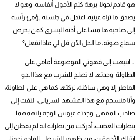
هو قادم نحونا، برهة كتم الأحول أنفاسه، وهو لا
يصدق ما تراه عينيه، اعتدل في جلسته يؤمئ رأسه
إلى صاحبه ها مسا على أذنه اليسرى كمن يحرص
سماع صوته، ما الحل الآن قل لي ماذا نفعل؟
.. انتبهت إلى قهوتي الموضوعة أمامي على
الطاولة، وجدتها لا تصلح للشرب مع هذا الجو
الماطر إلا وهي ساخنة، تركتها كما هي على الطاولة،
وأنا منسجم مع هذا المشهد السريالي، التفت إلى
صاحب المقهى، وجدته عبوس الوجه يلتهمهما
بنظرات الغضب، أدركت من نظراته انه لم يفطن إلى
ارتباك الأحمقين، من ظهور الشرطي القادم نحونا،