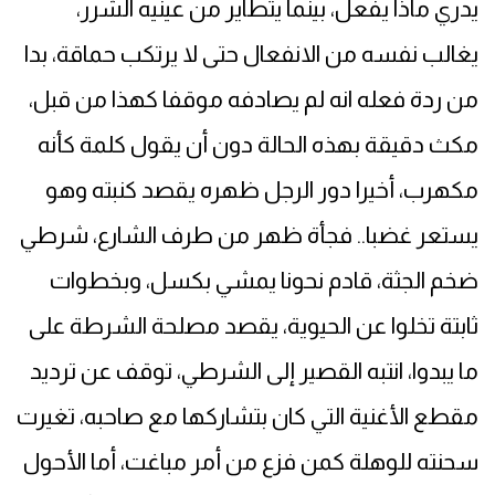
يدري ماذا يفعل، بينما يتطاير من عينيه الشرر،
يغالب نفسه من الانفعال حتى لا يرتكب حماقة، بدا
من ردة فعله انه لم يصادفه موقفا كهذا من قبل،
مكث دقيقة بهذه الحالة دون أن يقول كلمة كأنه
مكهرب، أخيرا دور الرجل ظهره يقصد كنبته وهو
يستعر غضبا.. فجأة ظهر من طرف الشارع، شرطي
ضخم الجثة، قادم نحونا يمشي بكسل، وبخطوات
ثابتة تخلوا عن الحيوية، يقصد مصلحة الشرطة على
ما يبدوا، انتبه القصير إلى الشرطي، توقف عن ترديد
مقطع الأغنية التي كان بتشاركها مع صاحبه، تغيرت
سحنته للوهلة كمن فزع من أمر مباغت، أما الأحول