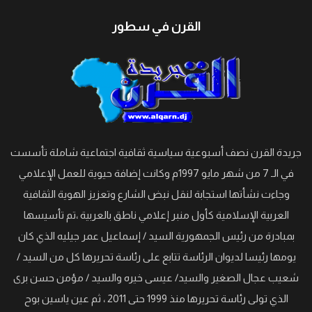
القرن في سطور
جريدة القرن نصف أسبوعية سياسية ثقافية اجتماعية شاملة تأسست
في الـ 7 من شهر مايو 1997م وكانت إضافة حيوية للعمل الإعلامي
وجاءت نشأتها استجابة لنقل نبض الشارع وتعزيز الهوية الثقافية
العربية الإسلامية كأول منبر إعلامي ناطق بالعربية ،تم تأسيسها
بمبادرة من رئيس الجمهورية السيد / إسماعيل عمر جيليه الذي كان
يومها رئيسا لديوان الرئاسة تتابع على رئاسة تحريرها كل من السيد /
شعيب عجال الصغير والسيد/ عيسى خيره والسيد / مؤمن حسن برى
الذي تولى رئاسة تحريرها منذ 1999 حتى 2011 ، ثم عين ياسين بوح