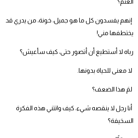
الغنم؟
إنهم يفسدون كل ما هو جميل، خونة، من يدري قد
يختطفها مني!
رباه لا أستطيع أن أتصور حتى، كيف سأعيش؟
لا معنى للحياة بدونها.
لمَ هذا الضعف؟
أنا رجل لا ينقصه شيء، كيف واتتني هذه الفكرة
السخيفة؟