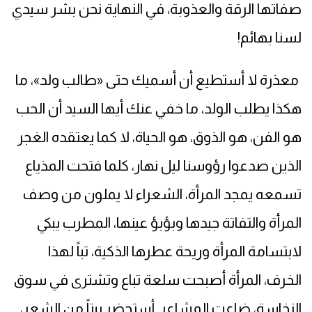
صفاتها الرقة والعذوبة، في النهاية نحن بشر سيدي
لسنا بهائم
!
معذرة لا أستطيع أن أسميك حتى «طالب ولد»، ما
هكذا يطلب الولد، ما خفي عنك أيها السيد أن الحب
هو الفن، هو الذوق، هو الحياة، لا كما يعتقده الغجر
الذين صدعوا رؤوسنا ليل نهار، كلما فتحت المذياع
تسمعه يمجد المرأة، الشعراء لا يملون من وصف
المرأة والتفاتة جيدها وبؤبؤ عينها، المطرب يبكي
لابتسامة المرأة وريحة عطرها الذكية، تباً لهذا
الخرف، المرأة أصبحت سلعة تباع وتشترى في سوق
النخاسة، ضاعت المشاعر. أستحضر بيتاً من الشعر،