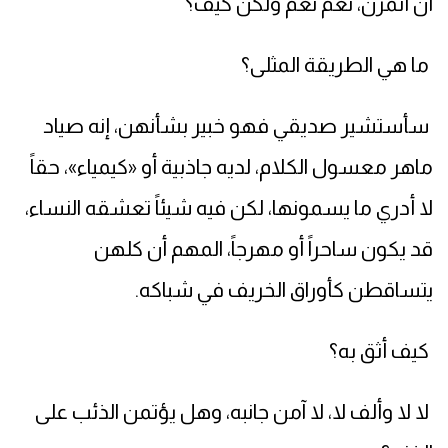
أن أتمرن، نعم نعم ولكن كيف؟
ما هي الطريقة المثلى؟
سأستشير صديقي فهو خبير بشأنهن، إنه صياد
ماهر معسول الكلام، لديه جاذبية أو «كيمياء»، حقاً
لا أدري ما يسمونها، لكن فيه شيئاً تعشقه النساء،
قد يكون ساحراً أو مهرجاً، المهم أن كلهن
يتساقطن كأوراق الخريف في شباكه.
كيف أثق به؟
لا لا وألف لا، لا آمن جانبه، وهل يؤتمن الذئب على