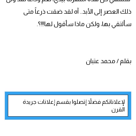
ذلك العصر إلى الأبد.. آه لقد ضقت ذرعاً متى
سألتقي بها، ولكن ماذا سأقول لها!!!؟.
بقلم / محمد عتبان
لإعلاناتكم فضلاً إتصلوا بقسم إعلانات جريدة
القرن