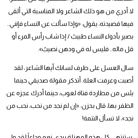
لا أدري من هو ذلك الشاعر ولا المناسبة التي ألقى
فيها قصيدته، يقول: «وإذا سألت عن النساء فإنني..
بصير بأدواء النساء طبيبُ / إذا شاب رأس المرء أو
قل ماله.. فليس له في ودهن نصيبُ».
سال العسل على طرف لسانك أيها الشاعر، لقد
أصبت وعرفت العلة. أتذكر مقولة صديقي حينما
يئس من مطاردة فتاة لعوب، حينما أدرك عجزه عن
الظفر بها، قال بحزن: «إن لم نجد من نحب، نحب من
نجد»، لا تسأل التتمة!
ستنتهي كل هذه المهزلة بيدي، نعم وداعاً لقد ولى