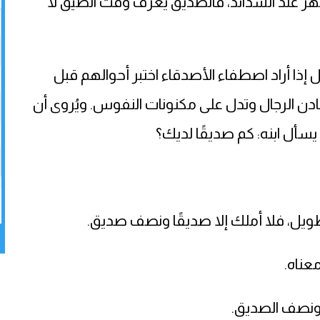
هر عند الشدائد، فالصديق يُعرَف وقت الضيق لا
ل إذا أراد اصطفاء الأصدقاء اختبر أحوالهم قبل
ن الرجال وتدل على مكنونات النفوس. ويُروى أن
 يسأل ابنه: كم صديقًا لديك؟
الطويل، فلا أملك إلا صديقًا ونصف صديق.
عناه.
 ونصف الصديق.