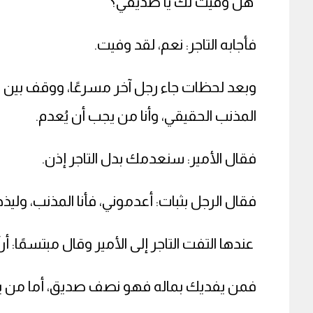
هل وفيت لك يا صديقي؟
فأجابه التاجر: نعم، لقد وفيت.
وبعد لحظات جاء رجل آخر مسرعًا، ووقف بين يدي ا
المذنب الحقيقي، وأنا من يجب أن يُعدم.
فقال الأمير: سنعدمك بدل التاجر إذن.
فقال الرجل بثبات: أعدموني، فأنا المذنب، وليذه
عندها التفت التاجر إلى الأمير وقال مبتسمًا:
فمن يفديك بماله فهو نصف صديق، أما من ي