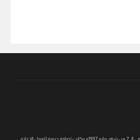
جريدة القرن نصف أسبوعية سياسية ثقافية اجتماعية شاملة تأسست في الـ 7 من شهر مايو 1997م وكانت إضافة حيوية للعمل الإعلامي