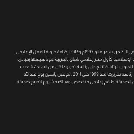
جريدة القرن نصف أسبوعية سياسية ثقافية اجتماعية شاملة تأسست في الـ 7 من شهر مايو 1997م وكانت إضافة حيوية للعمل الإعلامي
 الإسلامية كأول منبر إعلامي ناطق بالعربية ،تم تأسيسها بمبادرة
لديوان الرئاسة تتابع على رئاسة تحريرها كل من السيد / شعيب
عجال الصغير والسيد/ عيسى خيره والسيد / مؤمن حسن برى الذي تولى رئاسة تحريرها منذ 1999 حتى 2011 ، ثم عين ياسين بوح عبدالله
 المنصب حتى الآن ، ولدى الصحيفة طاقم إعلامي متخصص وهناك مشروع لتصبح صحيفة