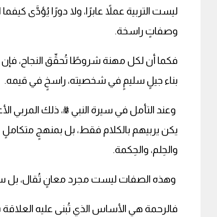
ليست التربية عملاً عابرًا، ولا دورًا يُؤدَّى كي
وصفاتٍ راسخة.
فكما أن لكل مهنة شروطًا تُحقِّق النجاح، فإن تر
بناء جيلٍ سليمٍ في شخصيته، راسخٍ في قيمه.
وعند التأمل في سيرة النبي ﷺ، ذلك المربي الأعظم
يكن يربيهم بالكلام فقط، بل بمنهجٍ متكاملٍ ق
والحِلم، والحِكمة.
وهذه الصفات ليست مجرد معانٍ تُقال، بل سلو
فالرحمة هي الأساس الذي تُبنى عليه العلاقة بين