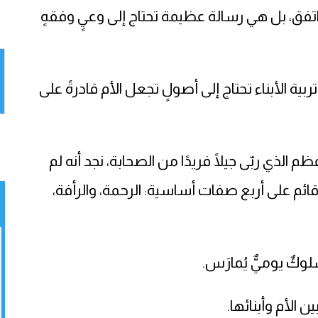
فما اتفق، بل هي رسالة عظيمة تحتاج إلى وعيٍ وفقهٍ
بية الأبناء تحتاج إلى أصولٍ تجعل الأم قادرةً على
 الذي ربّى جيلًا فريدًا من الصحابة، نجد أنه لم
ائم على أربع صفات أساسية: الرحمة، والرأفة،
كٌ يوميٌّ يُمارَس.
 الأم وأبنائها.