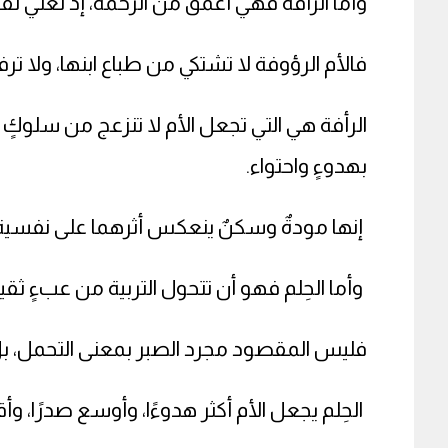
وأما الرأفة فهي أعمق من الرحمة، إذ تعني تقبُّل
فالأم الرؤوفة لا تشتكي من طباع ابنها، ولا
الرأفة هي التي تجعل الأم لا تنزعج من سلوك
بهدوءٍ واحتواء.
إنها مودةٌ وسكنٌ ينعكس أثرهما على نفسية ا
وأما الحِلم فهو أن تتحول التربية من عبءٍ ثقي
فليس المقصود مجرد الصبر بمعنى التحمل، بل ا
الحِلم يجعل الأم أكثر هدوءًا، وأوسع صدرًا، وأ