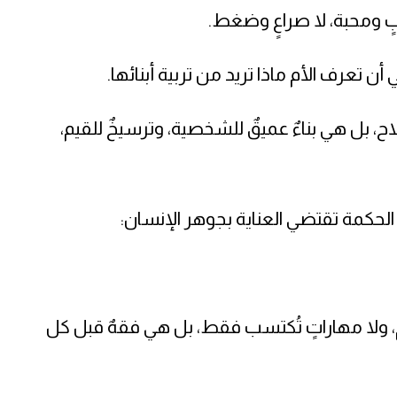
بٍ ومحبة، لا صراعٍ وضغط.
 تعرف الأم ماذا تريد من تربية أبنائها.
 بل هي بناءٌ عميقٌ للشخصية، وترسيخٌ للقيم،
الحكمة تقتضي العناية بجوهر الإنسان:
َّم، ولا مهاراتٍ تُكتسب فقط، بل هي فقهٌ قبل كل