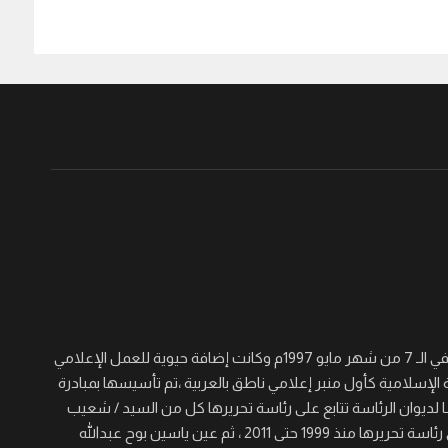
جريدة القرن نصف أسبوعية سياسية ثقافية اجتماعية شاملة تأسست في الـ 7 من شهر مايو 1997م وكانت إضافة حيوية للعمل الإعلامي
 الإسلامية كأول منبر إعلامي ناطق بالعربية ،تم تأسيسها بمبادرة
لديوان الرئاسة تتابع على رئاسة تحريرها كل من السيد / شعيب
عجال الصغير والسيد/ عيسى خيره والسيد / مؤمن حسن برى الذي تولى رئاسة تحريرها منذ 1999 حتى 2011 ، ثم عين ياسين بوح عبدالله