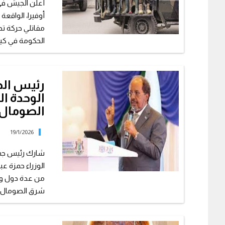
أعلن الجيش في
أوفيرا، الواقع
الحكومة في كينش
رئيس الص
الوحدة ال
الصومال
19/1/2026
شارك رئيس جمه
الوزراء حمزة ع
من عدة دول وو
شرق الصومال، عب