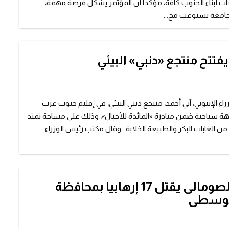
ات أبناء الجنوب كافة، مؤكدا أن المؤتمر يشكل فرصة مهمة،
جامعة تستوعب مخ...
يفتتح منتجع «دنبي» البيئي
راء الإثيوبي، آبي أحمد، منتجع دنبي البيئي، في إقليم جنوب غرب
جهة سياحية ضمن مبادرة «المائدة للأجيال»، وذلك على مساحة تمتد
 هكتارًا من الغابات البكر والطبيعة الخلابة. وقال مكتب رئيس الوزراء
الجيش الصومالى يقتل 17 إرهابيا بمحافظة
لوسطى