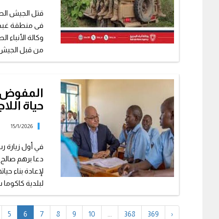
فى منطقة غبد 
وكالة الأنباء ال
من قبل الجيش 
المفوض ا
حياة اللاج
15/1/2026
في أول زيارة ر
دعا برهم صالح إ
لإعادة بناء حيا
لبلدية كاكوما ش
5
6
7
8
9
10
...
368
369
›