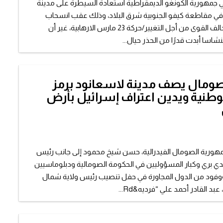
 جمهورية الكونغو الديمقراطية استعادة السيطرة على مدينة
ة في مقاطعة كيفو الجنوبية شرق البلاد، وذلك عقب انسحاب
مقاتلي حركة تحالف القوى من أجل التغيير/حركة 23 مارس الارهابية، غير أن
اسا أبدت قدرًا من الحذر حيال...
ومال يصف مدينة لاسعانود برمز
وطنية ويدين اعتراف إسرائيل بأرض
ورية الصومال الفيدرالية، حسن شيخ محمود إلى جانب رئيس
بدي بري وكبار المسؤوليين في الحكومة الصومالية ودبلوماسيين
فود من الدول المجاورة في حفل تنصيب رئيس ولاية شمال
د القادر أحمد علي “فرديه&rd...