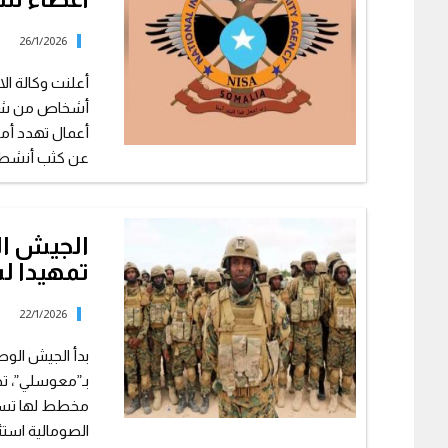
26/1/2026
أعلنت وكالة ال
أشخاص من شبكة
أعمال تهدد أمن
عن كثب أنشطة 
الجيش الص
تمهيدا ل
22/1/2026
بدأ الجيش الوط
بـ”معوسلي”، تح
مخطط لها تسته
الصومالية استئن