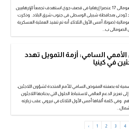
قتل الجيش الصومالى 17 عنصرا إرهابيا فى قصف جوى استهدف تجمعاً للإرهابيين
[ودنى بمحافظة شبيلى الوسطى فى جنوب شرق البلاد. وذكرت
صومالية (صونا)، أمس الأول الثلاثاء، أنه تم تنفيذ العملية العسكرية
الصومالى ب...
لأممي السامي: أزمة التمويل تهدد
ئين في كينيا
سمية له بصفته المفوض السامي للأمم المتحدة لشؤون اللاجئين،
لى تعزيز الدعم العالمي لاستنباط الحلول التي يحتاجها اللاجئون
تهم. وفي كلمة ألقاها أمس الأول الثلاثاء في نيروبي عقب زيارته
مال...
‹
1
2
3
4