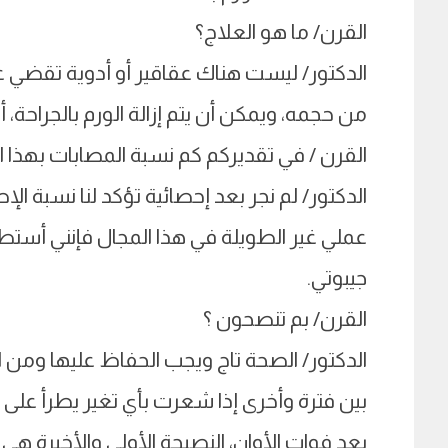
القرن/ ما هو العلاج؟
الدكتور/ ليست هناك عقاقير أو أدوية تقضي عل
من حجمه، ويمكن أن يتم إزالة الورم بالجراحة، أ
القرن / في تقديركم كم نسبة المصابات بهذا ا
الدكتور/ لم نجر بعد إحصائية تؤكد لنا نسبة الإ
عملي غير الطويلة في هذا المجال فإنني أستط
جيبوتي.
القرن/ بم تنصحون ؟
الدكتور/ الصحة تاج ويجب الحفاظ عليها ومن ال
بين فترة وأخرى إذا شعرت بأي تغير يطرأ على ص
بعد فوات الأوان، النصيحة الأولى والأخيرة هي