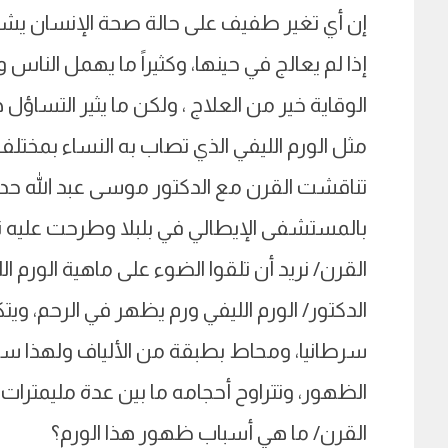
إن أي تغير طفيف على حالة صحة الإنسان يشير إ
إذا لم يعالج في حينها، وكثيراً ما يهمل الن
الوقاية خير من العلاج ، ولكن ما يثير التسا
مثل الورم الليفي الذي تصاب به النساء بمخت
تناقشت القرن مع الدكتور موسى عبد الله حدي
بالمستشفى الإيطالي في بلبلا وطرحت عليه تسا
القرن/ نريد أن تلقوا الضوء على ماهية الورم ال
الدكتور/ الورم الليفي ورم يظهر في الرحم، و
سرطانيا، ومحاط بطبقة من الألياف ولهذا سمي
الظهور، وتتراوح أحجامه ما بين عدة مليمترات و 30 سنتمر وقد يصل إلى حجم الجن
القرن/ ما هي أسباب ظهور هذا الورم؟