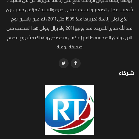
يومها رئيسا لديوان الرئاسة تتابع على رئاسة تحريرها كل من السيد /
شعيب عجال الصغير والسيد/ عيسى خيره والسيد / مؤمن حسن برى
الذي تولى رئاسة تحريرها منذ 1999 حتى 2011 ، ثم عين ياسين بوح
عبدالله مديرا للجريدة منذ يونيو 2011 ولا يزال يتولى هذا المنصب حتى
الآن ، ولدى الصحيفة طاقم إعلامي متخصص وهناك مشروع لتصبح
صحيفة يومية
شركاء