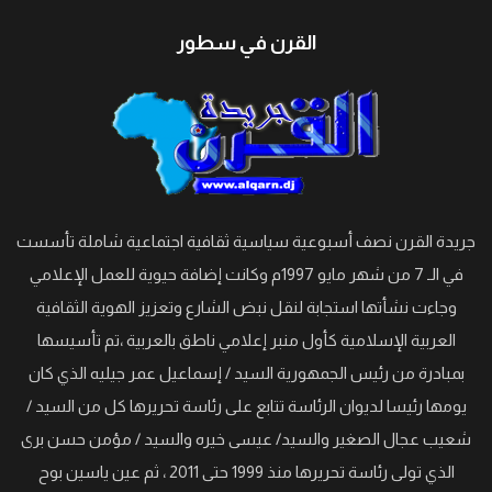
القرن في سطور
جريدة القرن نصف أسبوعية سياسية ثقافية اجتماعية شاملة تأسست
في الـ 7 من شهر مايو 1997م وكانت إضافة حيوية للعمل الإعلامي
وجاءت نشأتها استجابة لنقل نبض الشارع وتعزيز الهوية الثقافية
العربية الإسلامية كأول منبر إعلامي ناطق بالعربية ،تم تأسيسها
بمبادرة من رئيس الجمهورية السيد / إسماعيل عمر جيليه الذي كان
يومها رئيسا لديوان الرئاسة تتابع على رئاسة تحريرها كل من السيد /
شعيب عجال الصغير والسيد/ عيسى خيره والسيد / مؤمن حسن برى
الذي تولى رئاسة تحريرها منذ 1999 حتى 2011 ، ثم عين ياسين بوح