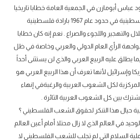
عباس أبومازن في الجمعية العامة خطابا تاريخيا
واقعيا وحاسما حمل تصوراً واضحا للدولة الفلسطينية في حدود عام 1967 بارادة فلسطينية
معاناة 64 عاما من الإحتلال والتهجير واللجوء والصراع . نعم إنه كان خطابا
 مواجهة الرأي العام الدولي والعربي وخاصة في ظل
 يطلق عليه الربيع العربي والذي لن يستثنى أحداً
 وإسرائيل لأنها تعرف أن هذا الربيع العربي هو
لمركزية لكل الشعوب العربية والرغبةفي إنهاء
ية حيال هذا التنكر لحقوق الشعب الفلسطيني ؟
 في العالم الذي لا زال محتلا أمام أعين العالم
لية السلام التي لم تجلب للشعب الفلسطيني لا