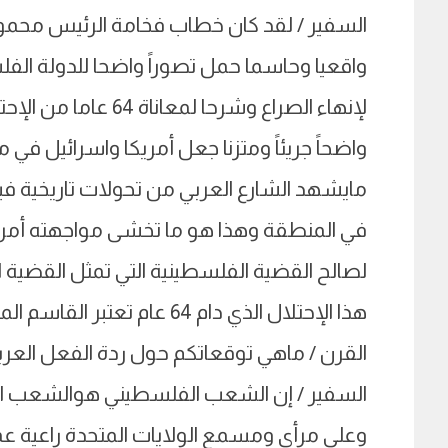
السفير / لقد كان خطاب فخامة الرئيس محمود 
لإنهاء الصراع وشرحا ل
واضحاً جريئاً ومتزنا جعل أمريكا واسرائيل في
مايشهد الشارع العربي من تحولات تاريخية فيما
في المنطقة وهذا هو ما تخشى مواجهته أمريكا
لصالح القضية الفلسطينية التي تمثل القضية ا
هذا الإحتلال الذي دام 64 عام تعتبر القاسم المشترك بين كل الشعوب العربية الثائرة .
القرن / ماهي توقعاتكم حول ردة الفعل العرب
السفير / إن الشعب الفلسطيني هوالشعب الوحيد
وعلى مرأى ومسمع الولايات المتحدة راعية عم