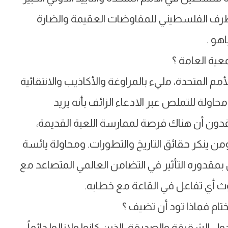
طرف الفلسطيني للمفاوضات العقيمة والضارة
هو .
عية العامة ؟
مم المتحدة، مليء بالمراوغة والأكاذيب والانتقائية
حاولة للتملص عبر الادعاء الزائف بأنه يريد
عتقدون أن هناك فرصة لممارسة اللعبة القديمة،
من ينكر حقائق التاريخ والتطورات. ومحاولة يائسة
س بمقدوره التأثير في التضامن العالمي المتصاعد مع
ث أي تفاعل في القاعة مع خطابه.
تام فماذا تود أن تضيف ؟
 الشقيقة والصديقة، الذين كانوا ولازالوا دائماً