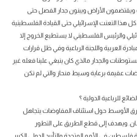
 ويقتضمون الأراض ويبنون جدار الفصل حتى
هذا التعنت الإسرائيلي حتى القيادة الفلسطينية
ائيلي والرئيس الفلسطيني لا يستطيع الخروج إلا
درة العربية واللجنة الرباعية وفي ظل قرارات
ية واستمرار الإحتلال 63عام والمستوطنات والجدار مالذي كان ينبغي علينا فعله غير
ضات عقيمة برعاية وسيط منحاز والتي لم تكن
ائع للرباعية الدولية ؟
الشرق الأوسط حول استئناف المفاوضات يتجاهل
يطان. ويهدف إلى قطع الطريق على التطور
سطين في الأمم المتحدة والتأييد الدولي الكبير