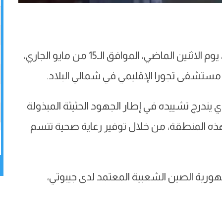
أشاد وزير الصحة، الدكتور/ أحمد روبله عبد الله، يوم الاثنين الماضي، الموافق الـ15 من مايو الجاري،
 مستشفى تجورا الإقليمي في شمالي البلاد.
ي يندرج تشييده في إطار الجهود الحثيثة المبذولة
ن هذه المنطقة، من خلال توفير رعاية صحية تتسم
مهورية الصين الشعبية المعتمد لدى جيبوتي،