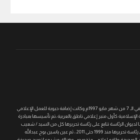
جريدة القرن نصف أسبوعية سياسية ثقافية اجتماعية شاملة تأسست في الـ 7 من شهر مايو 1997م وكانت إضافة حيوية للعمل الإعلامي
 الإسلامية كأول منبر إعلامي ناطق بالعربية ،تم تأسيسها بمبادرة
لديوان الرئاسة تتابع على رئاسة تحريرها كل من السيد / شعيب
عجال الصغير والسيد/ عيسى خيره والسيد / مؤمن حسن برى الذي تولى رئاسة تحريرها منذ 1999 حتى 2011 ، ثم عين ياسين بوح عبدالله
 المنصب حتى الآن ، ولدى الصحيفة طاقم إعلامي متخصص وهناك مشروع لتصبح صحيفة