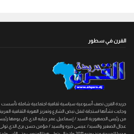
القرن في سطور
وجاءت نشأتها استجابة لنقل نبض الشارع وتعزيز الهوية الثقافية العربية
من رئيس الجمهورية السيد / إسماعيل عمر جيليه الذي كان يومها رئيسا 
مديرا للجريدة منذ يونيو 2011 ولا يزال يتولى هذا