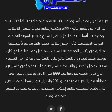
جريدة القرن نصف أسبوعية سياسية ثقافية اجتماعية شاملة تأسست
في الـ 7 من شهر مايو 1997م وكانت إضافة حيوية للعمل الإعلامي
وجاءت نشأتها استجابة لنقل نبض الشارع وتعزيز الهوية الثقافية
العربية الإسلامية كأول منبر إعلامي ناطق بالعربية ،تم تأسيسها
بمبادرة من رئيس الجمهورية السيد / إسماعيل عمر جيليه الذي كان
يومها رئيسا لديوان الرئاسة تتابع على رئاسة تحريرها كل من السيد /
شعيب عجال الصغير والسيد/ عيسى خيره والسيد / مؤمن حسن برى
الذي تولى رئاسة تحريرها منذ 1999 حتى 2011 ، ثم عين ياسين بوح
عبدالله مديرا للجريدة منذ يونيو 2011 ولا يزال يتولى هذا المنصب حتى
الآن ، ولدى الصحيفة طاقم إعلامي متخصص وهناك مشروع لتصبح
صحيفة يومية