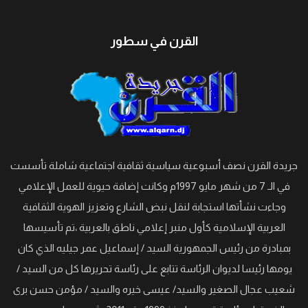
القرن في سطور
جريدة القرن نصف أسبوعية سياسية ثقافية اجتماعية شاملة تأسست
في الـ 7 من شهر مايو 1997م وكانت إضافة حيوية للعمل الإعلامي
وجاءت نشأتها استجابة لنقل نبض الشارع وتعزيز الهوية الثقافية
العربية الإسلامية كأول منبر إعلامي ناطق بالعربية ،تم تأسيسها
بمبادرة من رئيس الجمهورية السيد / إسماعيل عمر جيليه الذي كان
يومها رئيسا لديوان الرئاسة تتابع على رئاسة تحريرها كل من السيد /
شعيب عجال الصغير والسيد/ عيسى خيره والسيد / مؤمن حسن برى