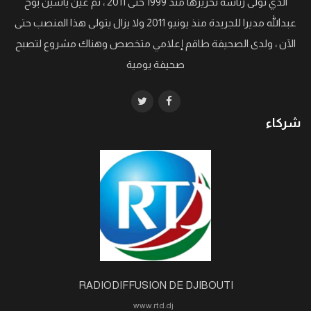
الذي تولى رئاسة تحريرها منذ 1999 حتى 2011 ، ثم عين ياسين بوح
عبدالله مديرا للجريدة منذ يونيو 2011 ولا يزال يتولى هذا المنصب حتى
الآن ، ولدى الصحيفة طاقم إعلامي متخصص وهناك مشروع لتصبح
صحيفة يومية
شركاء
RADIODIFFUSION DE DJIBOUTI
www.rtd.dj