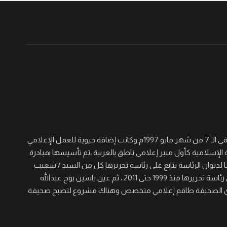
جريدة القرن نصف أسبوعية سياسية ثقافية اجتماعية شاملة تأسست في الـ 7 من شهر مايو 1997م وكانت إضافة حيوية للعمل الإعلامي
 الإسلامية كأول منبر إعلامي ناطق بالعربية ،تم تأسيسها بمبادرة
لديوان الرئاسة تتابع على رئاسة تحريرها كل من السيد / شعيب
عجال الصغير والسيد/ عيسى خيره والسيد / مؤمن حسن برى الذي تولى رئاسة تحريرها منذ 1999 حتى 2011 ، ثم عين ياسين بوح عبدالله
 المنصب حتى الآن ، ولدى الصحيفة طاقم إعلامي متخصص وهناك مشروع لتصبح صحيفة