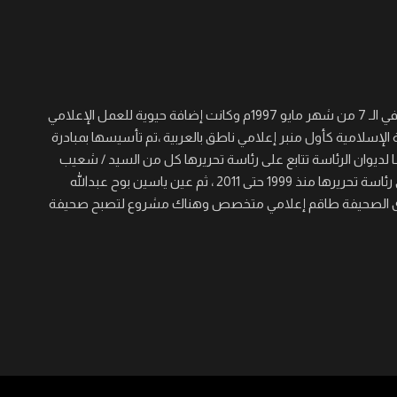
جريدة القرن نصف أسبوعية سياسية ثقافية اجتماعية شاملة تأسست في الـ 7 من شهر مايو 1997م وكانت إضافة حيوية للعمل الإعلامي
 الإسلامية كأول منبر إعلامي ناطق بالعربية ،تم تأسيسها بمبادرة
لديوان الرئاسة تتابع على رئاسة تحريرها كل من السيد / شعيب
عجال الصغير والسيد/ عيسى خيره والسيد / مؤمن حسن برى الذي تولى رئاسة تحريرها منذ 1999 حتى 2011 ، ثم عين ياسين بوح عبدالله
 المنصب حتى الآن ، ولدى الصحيفة طاقم إعلامي متخصص وهناك مشروع لتصبح صحيفة