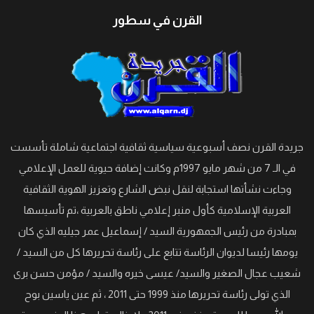
القرن في سطور
جريدة القرن نصف أسبوعية سياسية ثقافية اجتماعية شاملة تأسست
في الـ 7 من شهر مايو 1997م وكانت إضافة حيوية للعمل الإعلامي
وجاءت نشأتها استجابة لنقل نبض الشارع وتعزيز الهوية الثقافية
العربية الإسلامية كأول منبر إعلامي ناطق بالعربية ،تم تأسيسها
بمبادرة من رئيس الجمهورية السيد / إسماعيل عمر جيليه الذي كان
يومها رئيسا لديوان الرئاسة تتابع على رئاسة تحريرها كل من السيد /
شعيب عجال الصغير والسيد/ عيسى خيره والسيد / مؤمن حسن برى
الذي تولى رئاسة تحريرها منذ 1999 حتى 2011 ، ثم عين ياسين بوح