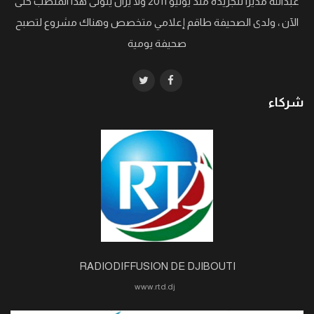
عبدالله مديرا للجريدة منذ يونيو 2011 ولا يزال يتولى هذا المنصب حتى
الآن ، ولدى الصحيفة طاقم إعلامي متخصص وهناك مشروع لتصبح
صحيفة يومية
شركاء
RADIODIFFUSION DE DJIBOUTI
www.rtd.dj