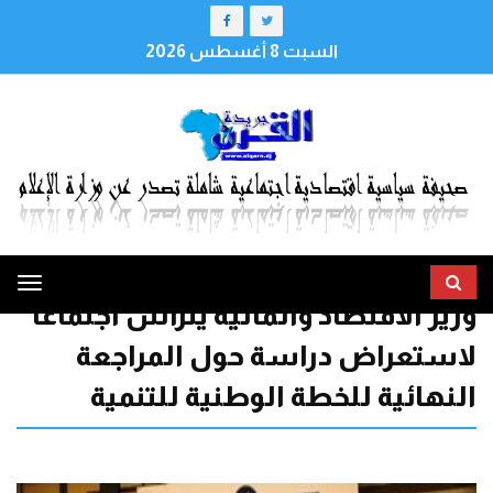
السبت 8 أغسطس 2026
ggle
وزير الاقتصاد والمالية يترأس اجتماعا
tion
لاستعراض دراسة حول المراجعة
النهائية للخطة الوطنية للتنمية