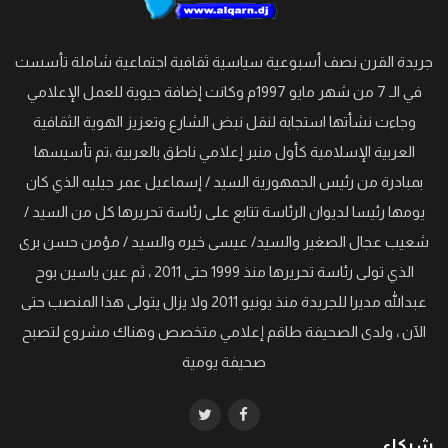
جريدة القرن نصف أسبوعية سياسية ثقافية اجتماعية شاملة تأسست
في الـ 7 من شهر مايو 1997م وكانت إضافة حيوية للعمل الإعلامي
وجاءت نشأتها استجابة لنقل نبض الشارع وتعزيز الهوية الثقافية
العربية الإسلامية كأول منبر إعلامي ناطق بالعربية ،تم تأسيسها
بمبادرة من رئيس الجمهورية السيد / إسماعيل عمر جيليه الذي كان
يومها رئيسا لديوان الرئاسة تتابع على رئاسة تحريرها كل من السيد /
شعيب عجال الصغير والسيد/ عيسى خيره والسيد / مؤمن حسن برى
الذي تولى رئاسة تحريرها منذ 1999 حتى 2011 ، ثم عين ياسين بوح
عبدالله مديرا للجريدة منذ يونيو 2011 ولا يزال يتولى هذا المنصب حتى
الآن ، ولدى الصحيفة طاقم إعلامي متخصص وهناك مشروع لتصبح
صحيفة يومية
شركاء