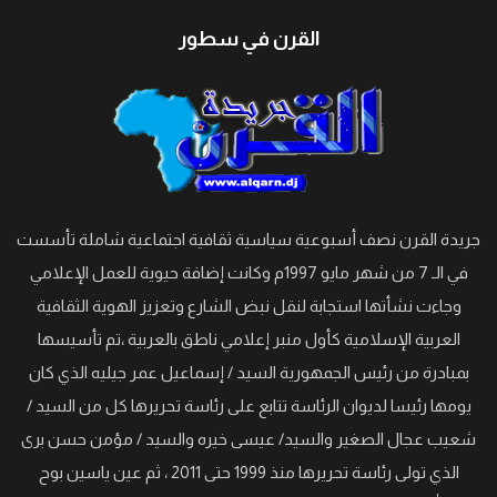
القرن في سطور
جريدة القرن نصف أسبوعية سياسية ثقافية اجتماعية شاملة تأسست
في الـ 7 من شهر مايو 1997م وكانت إضافة حيوية للعمل الإعلامي
وجاءت نشأتها استجابة لنقل نبض الشارع وتعزيز الهوية الثقافية
العربية الإسلامية كأول منبر إعلامي ناطق بالعربية ،تم تأسيسها
بمبادرة من رئيس الجمهورية السيد / إسماعيل عمر جيليه الذي كان
يومها رئيسا لديوان الرئاسة تتابع على رئاسة تحريرها كل من السيد /
شعيب عجال الصغير والسيد/ عيسى خيره والسيد / مؤمن حسن برى
الذي تولى رئاسة تحريرها منذ 1999 حتى 2011 ، ثم عين ياسين بوح