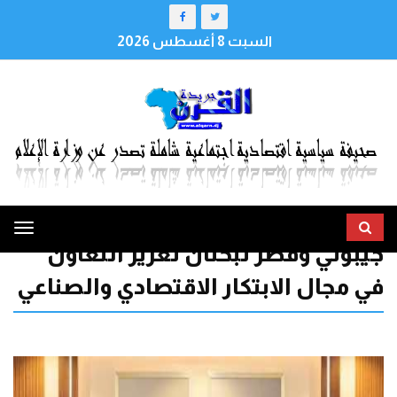
السبت 8 أغسطس 2026
ggle
جيبوتي وقطر تبحثان تعزيز التعاون
tion
في مجال الابتكار الاقتصادي والصناعي