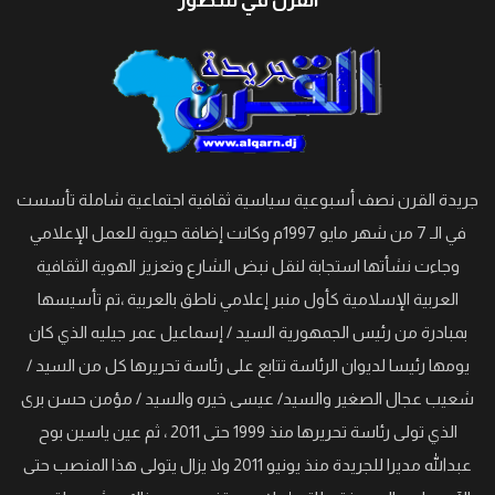
القرن في سطور
جريدة القرن نصف أسبوعية سياسية ثقافية اجتماعية شاملة تأسست
في الـ 7 من شهر مايو 1997م وكانت إضافة حيوية للعمل الإعلامي
وجاءت نشأتها استجابة لنقل نبض الشارع وتعزيز الهوية الثقافية
العربية الإسلامية كأول منبر إعلامي ناطق بالعربية ،تم تأسيسها
بمبادرة من رئيس الجمهورية السيد / إسماعيل عمر جيليه الذي كان
يومها رئيسا لديوان الرئاسة تتابع على رئاسة تحريرها كل من السيد /
شعيب عجال الصغير والسيد/ عيسى خيره والسيد / مؤمن حسن برى
الذي تولى رئاسة تحريرها منذ 1999 حتى 2011 ، ثم عين ياسين بوح
عبدالله مديرا للجريدة منذ يونيو 2011 ولا يزال يتولى هذا المنصب حتى