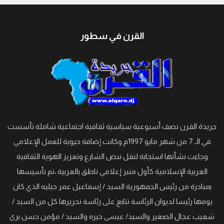
القرن في سطور
جريدة القرن نصف أسبوعية سياسية ثقافية اجتماعية شاملة تأسست
في الـ 7 من شهر مايو 1997م وكانت إضافة حيوية للعمل الإعلامي
وجاءت نشأتها استجابة لنقل نبض الشارع وتعزيز الهوية الثقافية
العربية الإسلامية كأول منبر إعلامي ناطق بالعربية ،تم تأسيسها
بمبادرة من رئيس الجمهورية السيد / إسماعيل عمر جيليه الذي كان
يومها رئيسا لديوان الرئاسة تتابع على رئاسة تحريرها كل من السيد /
شعيب عجال الصغير والسيد/ عيسى خيره والسيد / مؤمن حسن برى