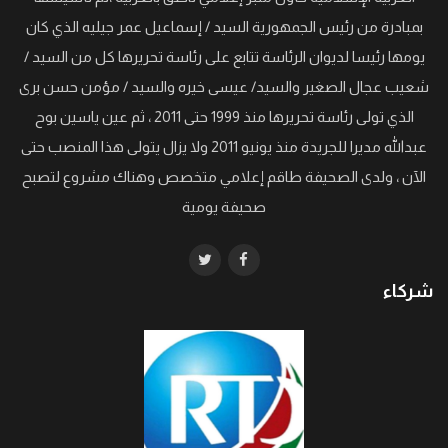
بمبادرة من رئيس الجمهورية السيد / إسماعيل عمر جيليه الذي كان
يومها رئيسا لديوان الرئاسة تتابع على رئاسة تحريرها كل من السيد /
شعيب عجال الصغير والسيد/ عيسى خيره والسيد / مؤمن حسن برى
الذي تولى رئاسة تحريرها منذ 1999 حتى 2011 ، ثم عين ياسين بوح
عبدالله مديرا للجريدة منذ يونيو 2011 ولا يزال يتولى هذا المنصب حتى
الآن ، ولدى الصحيفة طاقم إعلامي متخصص وهناك مشروع لتصبح
صحيفة يومية
شركاء