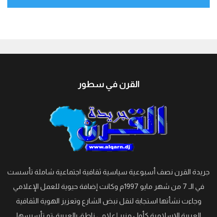
جيبوتي
القرن في سطور
جريدة القرن نصف أسبوعية سياسية ثقافية اجتماعية شاملة تأسست
في الـ 7 من شهر مايو 1997م وكانت إضافة حيوية للعمل الإعلامي
وجاءت نشأتها استجابة لنقل نبض الشارع وتعزيز الهوية الثقافية
العربية الإسلامية كأول منبر إعلامي ناطق بالعربية ،تم تأسيسها