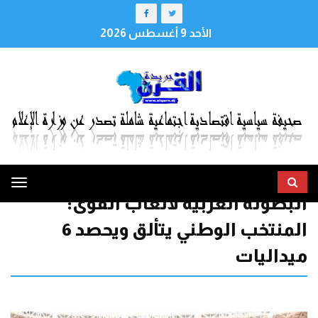
الأحد 9 أغسطس 2026
ggle
البطولة العربية لألعاب القوى:
tion
المنتخب الوطني يتألق ويحصد 6
ميداليات