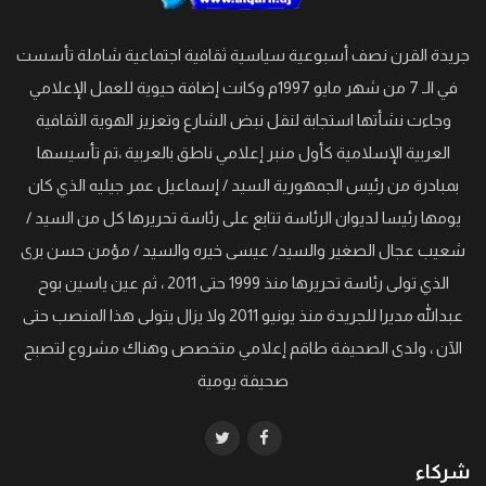
جريدة القرن نصف أسبوعية سياسية ثقافية اجتماعية شاملة تأسست
في الـ 7 من شهر مايو 1997م وكانت إضافة حيوية للعمل الإعلامي
وجاءت نشأتها استجابة لنقل نبض الشارع وتعزيز الهوية الثقافية
العربية الإسلامية كأول منبر إعلامي ناطق بالعربية ،تم تأسيسها
بمبادرة من رئيس الجمهورية السيد / إسماعيل عمر جيليه الذي كان
يومها رئيسا لديوان الرئاسة تتابع على رئاسة تحريرها كل من السيد /
شعيب عجال الصغير والسيد/ عيسى خيره والسيد / مؤمن حسن برى
الذي تولى رئاسة تحريرها منذ 1999 حتى 2011 ، ثم عين ياسين بوح
عبدالله مديرا للجريدة منذ يونيو 2011 ولا يزال يتولى هذا المنصب حتى
الآن ، ولدى الصحيفة طاقم إعلامي متخصص وهناك مشروع لتصبح
صحيفة يومية
شركاء