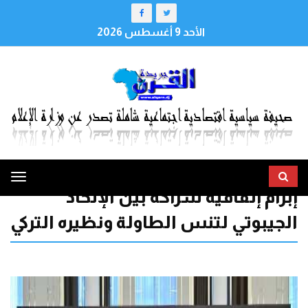
الأحد 9 أغسطس 2026
ggle
إبرام إتفاقية شراكة بين الإتحاد
tion
الجيبوتي لتنس الطاولة ونظيره التركي