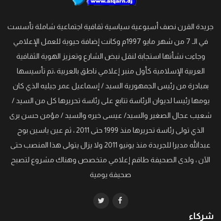
جريدة القرن نصف أسبوعية سياسية ثقافية اجتماعية شاملة تأسست
في الـ 7 من شهر مايو 1997م وكانت إضافة حيوية للعمل الإعلامي
وجاءت نشأتها استجابة لنقل نبض الشارع وتعزيز الهوية الثقافية
العربية الإسلامية كأول منبر إعلامي ناطق بالعربية ،تم تأسيسها
بمبادرة من رئيس الجمهورية السيد / إسماعيل عمر جيليه الذي كان
يومها رئيسا لديوان الرئاسة تتابع على رئاسة تحريرها كل من السيد /
شعيب عجال الصغير والسيد/ عيسى خيره والسيد / مؤمن حسن برى
الذي تولى رئاسة تحريرها منذ 1999 حتى 2011 ، ثم عين ياسين بوح
عبدالله مديرا للجريدة منذ يونيو 2011 ولا يزال يتولى هذا المنصب حتى
الآن ، ولدى الصحيفة طاقم إعلامي متخصص وهناك مشروع لتصبح
صحيفة يومية
شركاء