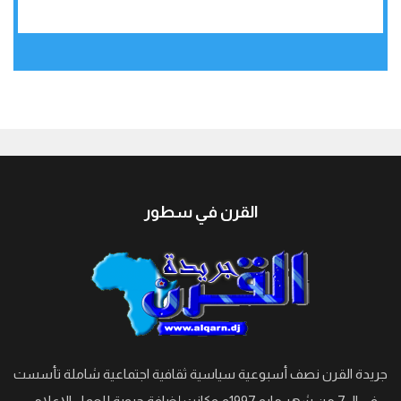
جيبوتي
القرن في سطور
جريدة القرن نصف أسبوعية سياسية ثقافية اجتماعية شاملة تأسست
في الـ 7 من شهر مايو 1997م وكانت إضافة حيوية للعمل الإعلامي