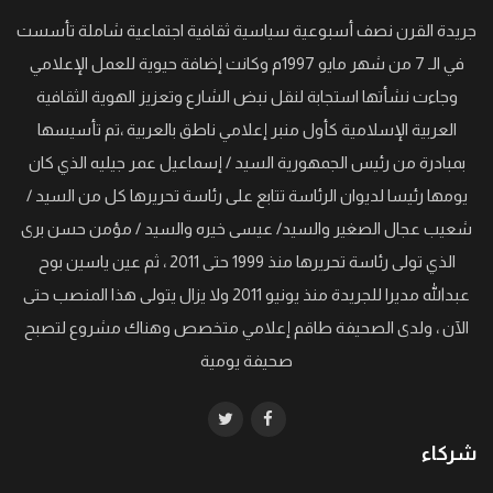
جريدة القرن نصف أسبوعية سياسية ثقافية اجتماعية شاملة تأسست
في الـ 7 من شهر مايو 1997م وكانت إضافة حيوية للعمل الإعلامي
وجاءت نشأتها استجابة لنقل نبض الشارع وتعزيز الهوية الثقافية
العربية الإسلامية كأول منبر إعلامي ناطق بالعربية ،تم تأسيسها
بمبادرة من رئيس الجمهورية السيد / إسماعيل عمر جيليه الذي كان
يومها رئيسا لديوان الرئاسة تتابع على رئاسة تحريرها كل من السيد /
شعيب عجال الصغير والسيد/ عيسى خيره والسيد / مؤمن حسن برى
الذي تولى رئاسة تحريرها منذ 1999 حتى 2011 ، ثم عين ياسين بوح
عبدالله مديرا للجريدة منذ يونيو 2011 ولا يزال يتولى هذا المنصب حتى
الآن ، ولدى الصحيفة طاقم إعلامي متخصص وهناك مشروع لتصبح
صحيفة يومية
شركاء