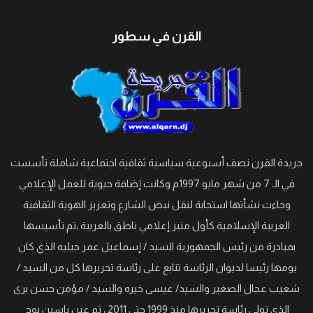
القرن في سطور
جريدة القرن نصف أسبوعية سياسية ثقافية اجتماعية شاملة تأسست
في الـ 7 من شهر مايو 1997م وكانت إضافة حيوية للعمل الإعلامي
وجاءت نشأتها استجابة لنقل نبض الشارع وتعزيز الهوية الثقافية
العربية الإسلامية كأول منبر إعلامي ناطق بالعربية ،تم تأسيسها
بمبادرة من رئيس الجمهورية السيد / إسماعيل عمر جيليه الذي كان
يومها رئيسا لديوان الرئاسة تتابع على رئاسة تحريرها كل من السيد /
شعيب عجال الصغير والسيد/ عيسى خيره والسيد / مؤمن حسن برى
الذي تولى رئاسة تحريرها منذ 1999 حتى 2011 ، ثم عين ياسين بوح