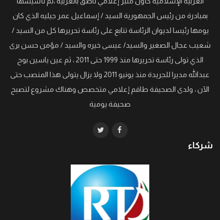
العربية الإسلامية كأول منبر إعلامي ناطق بالعربية ،تم تأسيسها
بمبادرة من رئيس الجمهورية السيد / إسماعيل عمر جيليه الذي كان
يومها رئيسا لديوان الرئاسة تتابع على رئاسة تحريرها كل من السيد /
شعيب عجال الصغير والسيد/ عيسى خيره والسيد / مؤمن حسن برى
الذي تولى رئاسة تحريرها منذ 1999 حتى 2011 ، ثم عين ياسين بوح
عبدالله مديرا للجريدة منذ يونيو 2011 ولا يزال يتولى هذا المنصب حتى
الآن ، ولدى الصحيفة طاقم إعلامي متخصص وهناك مشروع لتصبح
صحيفة يومية
شركاء