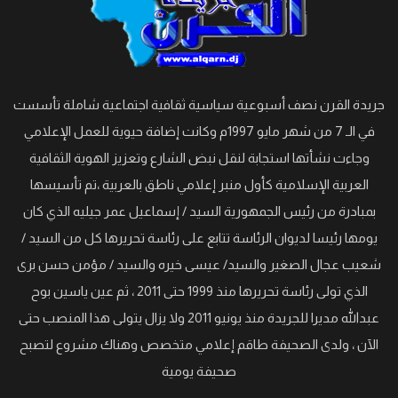
جريدة القرن نصف أسبوعية سياسية ثقافية اجتماعية شاملة تأسست
في الـ 7 من شهر مايو 1997م وكانت إضافة حيوية للعمل الإعلامي
وجاءت نشأتها استجابة لنقل نبض الشارع وتعزيز الهوية الثقافية
العربية الإسلامية كأول منبر إعلامي ناطق بالعربية ،تم تأسيسها
بمبادرة من رئيس الجمهورية السيد / إسماعيل عمر جيليه الذي كان
يومها رئيسا لديوان الرئاسة تتابع على رئاسة تحريرها كل من السيد /
شعيب عجال الصغير والسيد/ عيسى خيره والسيد / مؤمن حسن برى
الذي تولى رئاسة تحريرها منذ 1999 حتى 2011 ، ثم عين ياسين بوح
عبدالله مديرا للجريدة منذ يونيو 2011 ولا يزال يتولى هذا المنصب حتى
الآن ، ولدى الصحيفة طاقم إعلامي متخصص وهناك مشروع لتصبح
صحيفة يومية