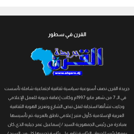
جيبوتي
القرن في سطور
جريدة القرن نصف أسبوعية سياسية ثقافية اجتماعية شاملة تأسست
في الـ 7 من شهر مايو 1997م وكانت إضافة حيوية للعمل الإعلامي
وجاءت نشأتها استجابة لنقل نبض الشارع وتعزيز الهوية الثقافية
العربية الإسلامية كأول منبر إعلامي ناطق بالعربية ،تم تأسيسها
بمبادرة من رئيس الجمهورية السيد / إسماعيل عمر جيليه الذي كان
يومها رئيسا لديوان الرئاسة تتابع على رئاسة تحريرها كل من السيد /