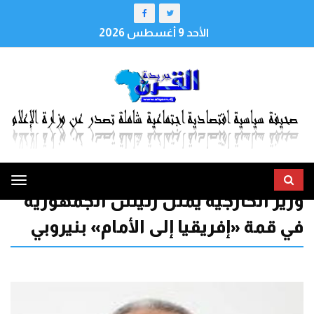
الأحد 9 أغسطس 2026
ggle
وزير الخارجية يُمثّل رئيس الجمهورية
tion
في قمة «إفريقيا إلى الأمام» بنيروبي