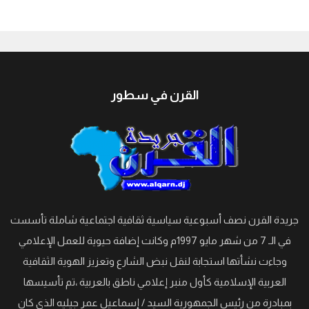
جيبوتي
القرن في سطور
جريدة القرن نصف أسبوعية سياسية ثقافية اجتماعية شاملة تأسست
في الـ 7 من شهر مايو 1997م وكانت إضافة حيوية للعمل الإعلامي
وجاءت نشأتها استجابة لنقل نبض الشارع وتعزيز الهوية الثقافية
العربية الإسلامية كأول منبر إعلامي ناطق بالعربية ،تم تأسيسها
بمبادرة من رئيس الجمهورية السيد / إسماعيل عمر جيليه الذي كان