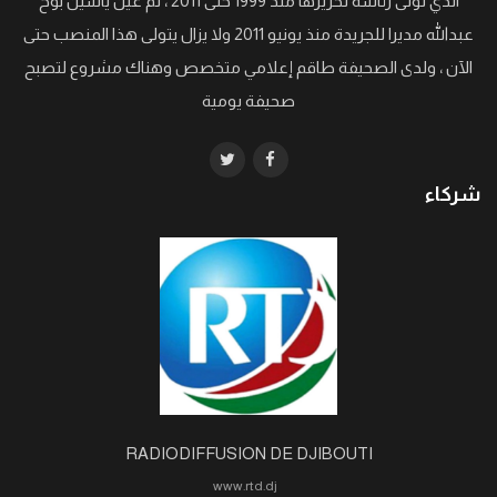
الذي تولى رئاسة تحريرها منذ 1999 حتى 2011 ، ثم عين ياسين بوح
عبدالله مديرا للجريدة منذ يونيو 2011 ولا يزال يتولى هذا المنصب حتى
الآن ، ولدى الصحيفة طاقم إعلامي متخصص وهناك مشروع لتصبح
صحيفة يومية
شركاء
RADIODIFFUSION DE DJIBOUTI
www.rtd.dj