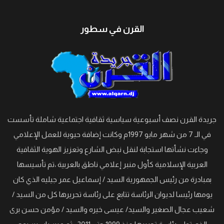
القرن في سطور
جريدة القرن نصف أسبوعية سياسية ثقافية اجتماعية شاملة تأسست
في الـ 7 من شهر مايو 1997م وكانت إضافة حيوية للعمل الإعلامي
وجاءت نشأتها استجابة لنقل نبض الشارع وتعزيز الهوية الثقافية
العربية الإسلامية كأول منبر إعلامي ناطق بالعربية ،تم تأسيسها
بمبادرة من رئيس الجمهورية السيد / إسماعيل عمر جيليه الذي كان
يومها رئيسا لديوان الرئاسة تتابع على رئاسة تحريرها كل من السيد /
شعيب عجال الصغير والسيد/ عيسى خيره والسيد / مؤمن حسن برى