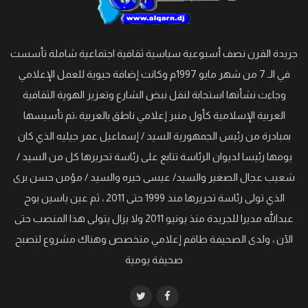
جريدة القرن نصف أسبوعية سياسية ثقافية اجتماعية شاملة تأسست
في الـ 7 من شهر مايو 1997م وكانت إضافة حيوية للعمل الإعلامي
وجاءت نشأتها استجابة لنقل نبض الشارع وتعزيز الهوية الثقافية
العربية الإسلامية كأول منبر إعلامي ناطق بالعربية ،تم تأسيسها
بمبادرة من رئيس الجمهورية السيد / إسماعيل عمر جيليه الذي كان
يومها رئيسا لديوان الرئاسة تتابع على رئاسة تحريرها كل من السيد /
شعيب عجال الصغير والسيد/ عيسى خيره والسيد / مؤمن حسن برى
الذي تولى رئاسة تحريرها منذ 1999 حتى 2011 ، ثم عين ياسين بوح
عبدالله مديرا للجريدة منذ يونيو 2011 ولا يزال يتولى هذا المنصب حتى
الآن ، ولدى الصحيفة طاقم إعلامي متخصص وهناك مشروع لتصبح
صحيفة يومية