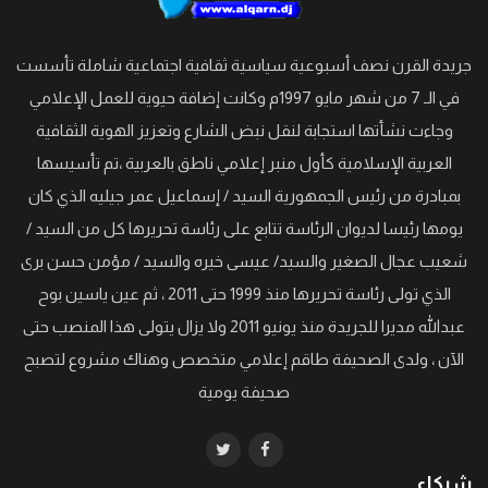
جريدة القرن نصف أسبوعية سياسية ثقافية اجتماعية شاملة تأسست
في الـ 7 من شهر مايو 1997م وكانت إضافة حيوية للعمل الإعلامي
وجاءت نشأتها استجابة لنقل نبض الشارع وتعزيز الهوية الثقافية
العربية الإسلامية كأول منبر إعلامي ناطق بالعربية ،تم تأسيسها
بمبادرة من رئيس الجمهورية السيد / إسماعيل عمر جيليه الذي كان
يومها رئيسا لديوان الرئاسة تتابع على رئاسة تحريرها كل من السيد /
شعيب عجال الصغير والسيد/ عيسى خيره والسيد / مؤمن حسن برى
الذي تولى رئاسة تحريرها منذ 1999 حتى 2011 ، ثم عين ياسين بوح
عبدالله مديرا للجريدة منذ يونيو 2011 ولا يزال يتولى هذا المنصب حتى
الآن ، ولدى الصحيفة طاقم إعلامي متخصص وهناك مشروع لتصبح
صحيفة يومية
شركاء