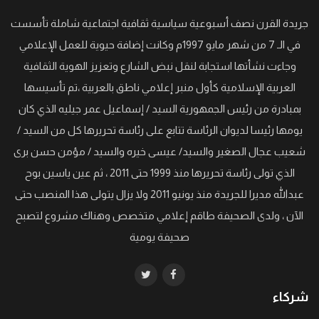
جريدة القرن نصف أسبوعية سياسية ثقافية اجتماعية شاملة تأسست
في الـ 7 من شهر مايو 1997م وكانت إضافة حيوية للعمل الإعلامي
وجاءت نشأتها استجابة لنقل نبض الشارع وتعزيز الهوية الثقافية
العربية الإسلامية كأول منبر إعلامي ناطق بالعربية ،تم تأسيسها
بمبادرة من رئيس الجمهورية السيد / إسماعيل عمر جيليه الذي كان
يومها رئيسا لديوان الرئاسة تتابع على رئاسة تحريرها كل من السيد /
شعيب عجال الصغير والسيد/ عيسى خيره والسيد / مؤمن حسن برى
الذي تولى رئاسة تحريرها منذ 1999 حتى 2011 ، ثم عين ياسين بوح
عبدالله مديرا للجريدة منذ يونيو 2011 ولا يزال يتولى هذا المنصب حتى
الآن ، ولدى الصحيفة طاقم إعلامي متخصص وهناك مشروع لتصبح
صحيفة يومية
شركاء