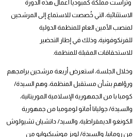
وترأست مملكة كمبوديا أعمال هذه الدورة
الاستثنائية، التي خُصصت للاستماع إلى المرشحين
لمنصب الأمين العام للمنظمة الدولية
للفرنكوفونية، وذلك في إطار التحضير
للاستحقاقات المقبلة للمنظمة.
وخلال الجلسة، استعرض أربعة مرشحين برامجهم
ورؤاهم بشأن مستقبل المنظمة، وهم السيدة/
كومبا با من الجمهورية الإسلامية الموريتانية،
والسيدة/ جوليانا أماتو لومومبا من جمهورية
الكونغو الديمقراطية، والسيد/ داتشيان تشيولوش
من رومانيا، والسيدة/ لويز موشيكيوابو من