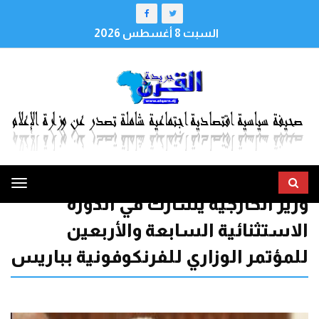
السبت 8 أغسطس 2026
ggle
وزير الخارجية يشارك في الدورة
tion
الاستثنائية السابعة والأربعين
للمؤتمر الوزاري للفرنكوفونية بباريس