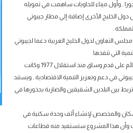
ورا , وأول ميناء للحاويات ساهمت في تمويله
دول الخليج الأخرى إضافة إلي مطار جيبوتي
مملكة .
لس التعاون لدول الخليج العربية دعما لجيبوتي
ـ التعاون بين الحكومة الجيبوتية والسعودية قائم على قدم وساق منذ استقلال 1977 وكانت
يبوتي في دعم وتعزيز التنمية الاقتصادية , ويستند
 تربط بين البلدين الشقيقين والضاربة بجذورها في
لاسكان والمخصص لإنشاء ألف وحدة سكنية في
ث وأن هذا المشروع ستستفيد منه قطاعات