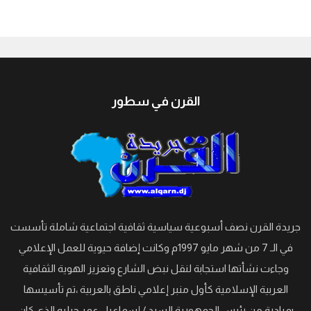
جيبوتي
القرن في سطور
جريدة القرن نصف أسبوعية سياسية ثقافية اجتماعية شاملة تأسست
في الـ 7 من شهر مايو 1997م وكانت إضافة حيوية للعمل الإعلامي
وجاءت نشأتها استجابة لنقل نبض الشارع وتعزيز الهوية الثقافية
العربية الإسلامية كأول منبر إعلامي ناطق بالعربية ،تم تأسيسها
بمبادرة من رئيس الجمهورية السيد / إسماعيل عمر جيليه الذي كان