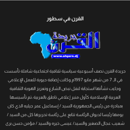
القرن في سطور
جريدة القرن نصف أسبوعية سياسية ثقافية اجتماعية شاملة تأسست
في الـ 7 من شهر مايو 1997م وكانت إضافة حيوية للعمل الإعلامي
وجاءت نشأتها استجابة لنقل نبض الشارع وتعزيز الهوية الثقافية
العربية الإسلامية كأول منبر إعلامي ناطق بالعربية ،تم تأسيسها
بمبادرة من رئيس الجمهورية السيد / إسماعيل عمر جيليه الذي كان
يومها رئيسا لديوان الرئاسة تتابع على رئاسة تحريرها كل من السيد /
شعيب عجال الصغير والسيد/ عيسى خيره والسيد / مؤمن حسن برى