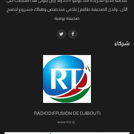
عبدالله مديرا للجريدة منذ يونيو 2011 ولا يزال يتولى هذا المنصب حتى
الآن ، ولدى الصحيفة طاقم إعلامي متخصص وهناك مشروع لتصبح
صحيفة يومية
شركاء
RADIODIFFUSION DE DJIBOUTI
www.rtd.dj