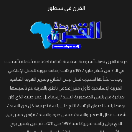
القرن في سطور
جريدة القرن نصف أسبوعية سياسية ثقافية اجتماعية شاملة تأسست
في الـ 7 من شهر مايو 1997م وكانت إضافة حيوية للعمل الإعلامي
وجاءت نشأتها استجابة لنقل نبض الشارع وتعزيز الهوية الثقافية
العربية الإسلامية كأول منبر إعلامي ناطق بالعربية ،تم تأسيسها
بمبادرة من رئيس الجمهورية السيد / إسماعيل عمر جيليه الذي كان
يومها رئيسا لديوان الرئاسة تتابع على رئاسة تحريرها كل من السيد /
شعيب عجال الصغير والسيد/ عيسى خيره والسيد / مؤمن حسن برى
الذي تولى رئاسة تحريرها منذ 1999 حتى 2011 ، ثم عين ياسين بوح